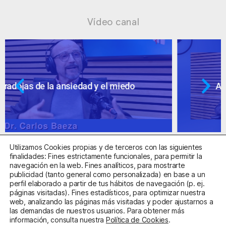
Vídeo canal
Ansiedad: supuestos cuestionables
Utilizamos Cookies propias y de terceros con las siguientes
finalidades: Fines estrictamente funcionales, para permitir la
navegación en la web. Fines analíticos, para mostrarte
publicidad (tanto general como personalizada) en base a un
perfil elaborado a partir de tus hábitos de navegación (p. ej.
Centro Sanitario Autorizado con el código E08737002
páginas visitadas). Fines estadísticos, para optimizar nuestra
web, analizando las páginas más visitadas y poder ajustarnos a
las demandas de nuestros usuarios. Para obtener más
Aviso Legal
Política de Privacidad
Política de Cookies
información, consulta nuestra
Política de Cookies
.