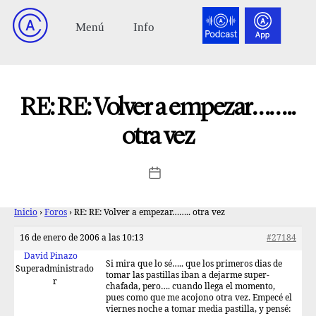
RE: RE: Volver a empezar……..
otra vez
Inicio
›
Foros
›
RE: RE: Volver a empezar…….. otra vez
16 de enero de 2006 a las 10:13
#27184
David Pinazo
Si mira que lo sé….. que los primeros dias de
Superadministrado
tomar las pastillas iban a dejarme super-
r
chafada, pero…. cuando llega el momento,
pues como que me acojono otra vez. Empecé el
viernes noche a tomar media pastilla, y pensé: