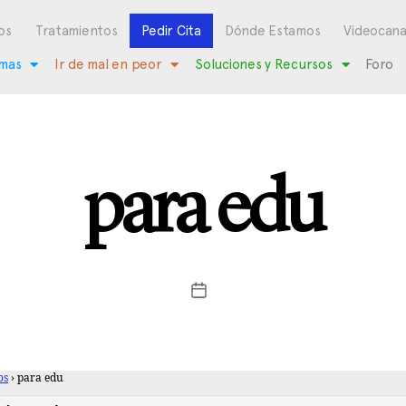
os
Tratamientos
Pedir Cita
Dónde Estamos
Videocana
mas
Ir de mal en peor
Soluciones y Recursos
Foro
para edu
os
›
para edu