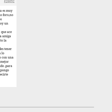
#26092
na es muy
mo foro,no
os
soy un
 que ace
la amiga
to la
des tener
 lo
yo con una
s mejor
ido ,para
upongo
ecirte