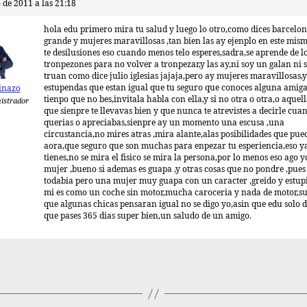
 de 2011 a las 21:18
hola edu primero mira tu salud y luego lo otro,como dices barcelo
grande y mujeres maravillosas ,tan bien las ay ejenplo en este mis
te desilusiones eso cuando menos telo esperes,sadra,se aprende de l
tronpezones para no volver a tronpezar,y las ay,ni soy un galan ni 
truan como dice julio iglesias jajaja,pero ay mujeres maravillosas,y
estupendas que estan igual que tu seguro que conoces alguna amiga
inazo
tienpo que no bes,invitala habla con ella,y si no otra o otra,o aquel
istrador
que sienpre te llevavas bien y que nunca te atrevistes a decirle cuan
querias o apreciabas,sienpre ay un momento una escusa ,una
circustancia,no mires atras ,mira alante,alas posibilidades que pue
aora,que seguro que son muchas para enpezar tu esperiencia,eso ya
tienes,no se mira el fisico se mira la persona,por lo menos eso ago 
mujer ,bueno si ademas es guapa ,y otras cosas que no pondre ,pue
todabia pero una mujer muy guapa con un caracter ,greido y estup
mi es como un coche sin motor,mucha caroceria y nada de motor,s
que algunas chicas pensaran igual no se digo yo,asin que edu solo d
que pases 365 dias super bien,un saludo de un amigo.