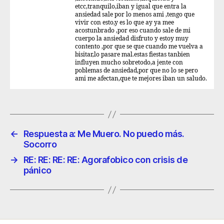
etcc,tranquilo,iban y igual que entra la
ansiedad sale por lo menos ami ,tengo que
vivir con esto,y es lo que ay ya mee
acostunbrado ,por eso cuando sale de mi
cuerpo la ansiedad disfruto y estoy muy
contento ,por que se que cuando me vuelva a
bisitar,lo pasare mal.estas fiestas tanbien
influyen mucho sobretodo,a jente con
poblemas de ansiedad,por que no lo se pero
ami me afectan,que te mejores iban un saludo.
←
Respuesta a: Me Muero. No puedo más.
Socorro
→
RE: RE: RE: RE: Agorafobico con crisis de
pánico