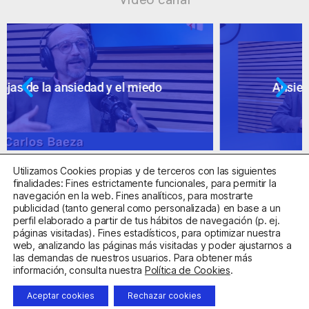
Ansiedad: supuestos cuestionables
Utilizamos Cookies propias y de terceros con las siguientes
finalidades: Fines estrictamente funcionales, para permitir la
navegación en la web. Fines analíticos, para mostrarte
publicidad (tanto general como personalizada) en base a un
perfil elaborado a partir de tus hábitos de navegación (p. ej.
Centro Sanitario Autorizado con el código E08737002
páginas visitadas). Fines estadísticos, para optimizar nuestra
web, analizando las páginas más visitadas y poder ajustarnos a
las demandas de nuestros usuarios. Para obtener más
Aviso Legal
Política de Privacidad
Política de Cookies
información, consulta nuestra
Política de Cookies
.
Condiciones Generales de Contratación
Aceptar cookies
Rechazar cookies
Clínica de la Ansiedad. Teléfonos:
932263020
y
918299392
.