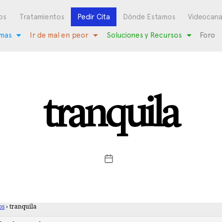
os
Tratamientos
Pedir Cita
Dónde Estamos
Videocana
mas
Ir de mal en peor
Soluciones y Recursos
Foro
tranquila
os
›
tranquila