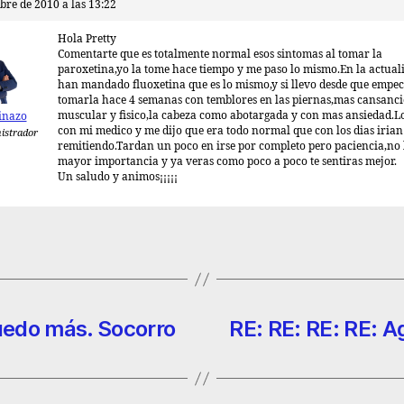
bre de 2010 a las 13:22
Hola Pretty
Comentarte que es totalmente normal esos sintomas al tomar la
paroxetina,yo la tome hace tiempo y me paso lo mismo.En la actua
han mandado fluoxetina que es lo mismo,y si llevo desde que empec
tomarla hace 4 semanas con temblores en las piernas,mas cansanci
muscular y fisico,la cabeza como abotargada y con mas ansiedad.L
inazo
con mi medico y me dijo que era todo normal que con los dias irian
istrador
remitiendo.Tardan un poco en irse por completo pero paciencia,no 
mayor importancia y ya veras como poco a poco te sentiras mejor.
Un saludo y animos¡¡¡¡¡
uedo más. Socorro
RE: RE: RE: RE: A