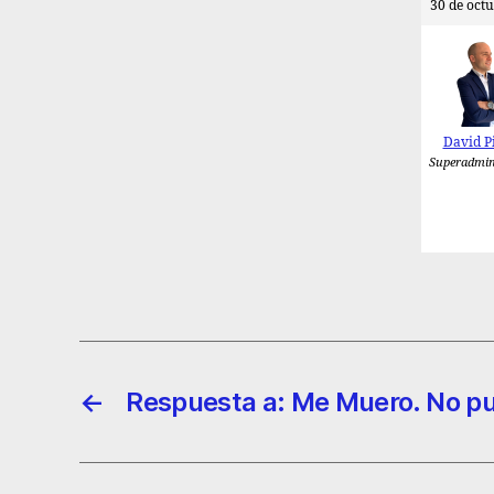
30 de octu
David P
Superadmin
←
Respuesta a: Me Muero. No p