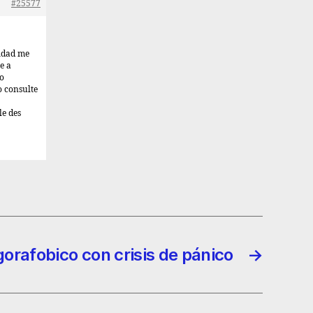
#25577
lidad me
e a
o
o consulte
le des
gorafobico con crisis de pánico
→