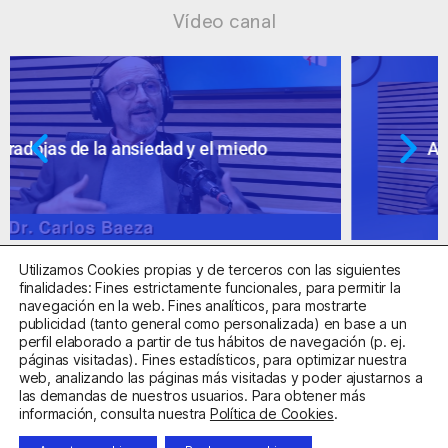
Vídeo canal
Ansiedad: supuestos cuestionables
Utilizamos Cookies propias y de terceros con las siguientes
finalidades: Fines estrictamente funcionales, para permitir la
navegación en la web. Fines analíticos, para mostrarte
publicidad (tanto general como personalizada) en base a un
perfil elaborado a partir de tus hábitos de navegación (p. ej.
Centro Sanitario Autorizado con el código E08737002
páginas visitadas). Fines estadísticos, para optimizar nuestra
web, analizando las páginas más visitadas y poder ajustarnos a
las demandas de nuestros usuarios. Para obtener más
Aviso Legal
Política de Privacidad
Política de Cookies
información, consulta nuestra
Política de Cookies
.
Condiciones Generales de Contratación