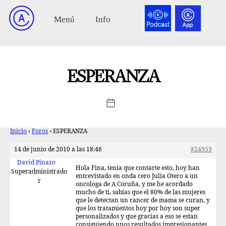
ESPERANZA
Inicio
›
Foros
›
ESPERANZA
14 de junio de 2010 a las 18:46
#24953
David Pinazo
Hola Fina, tenia que contarte esto, hoy han
Superadministrado
entrevistado en onda cero Julia Otero a un
r
oncologa de A Coruña, y me he acordado
mucho de ti, sabias que el 80% de las mujeres
que le detectan un cancer de mama se curan, y
que los tratamientos hoy por hoy son super
personalizados y que gracias a eso se estan
consiguiendo unos resultados impresionantes