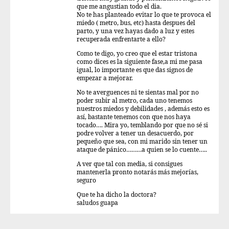
que me angustian todo el dia.
No te has planteado evitar lo que te provoca el
miedo ( metro, bus, etc) hasta despues del
parto, y una vez hayas dado a luz y estes
recuperada enfrentarte a ello?
Como te digo, yo creo que el estar tristona
como dices es la siguiente fase,a mi me pasa
igual, lo importante es que das signos de
empezar a mejorar.
No te averguences ni te sientas mal por no
poder subir al metro, cada uno tenemos
nuestros miedos y debilidades , además esto es
así, bastante tenemos con que nos haya
tocado…. Mira yo, temblando por que no sé si
podre volver a tener un desacuerdo, por
pequeño que sea, con mi marido sin tener un
ataque de pánico………a quien se lo cuente…..
A ver que tal con media, si consigues
mantenerla pronto notarás más mejorías,
seguro
Que te ha dicho la doctora?
saludos guapa