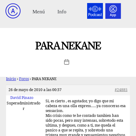
PARA NEKANE
Inicio
›
Foros
›
PARA NEKANE
26 de mayo de 2010 a las 00:37
#24885
David Pinazo
Si, es cierto , es agotador, yo digo que mi
Superadministrado
cabeza es una olla express……ya conoceras esa
r
sensacion.
Mis crisis como te he contado tambien han
sido pocas, pero muy intensas, sobretodo esta
ultima, y despues, como a ti, me queda el
panico a que se repita, y sobretodo una
tristeza muy grande y pensamientos negativos