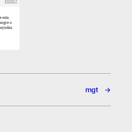
#32017
e esta
angre o
 ayudar.
mgt
→