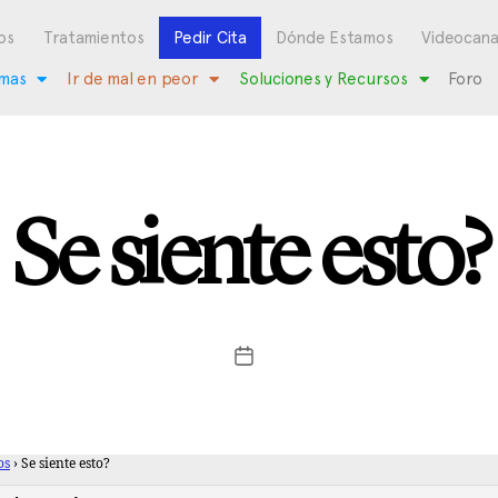
os
Tratamientos
Pedir Cita
Dónde Estamos
Videocana
mas
Ir de mal en peor
Soluciones y Recursos
Foro
Se siente esto?
os
›
Se siente esto?