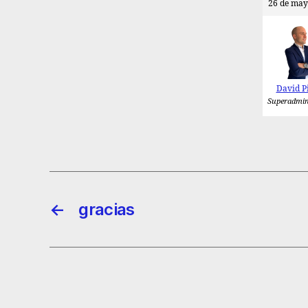
26 de may
David P
Superadmin
←
gracias