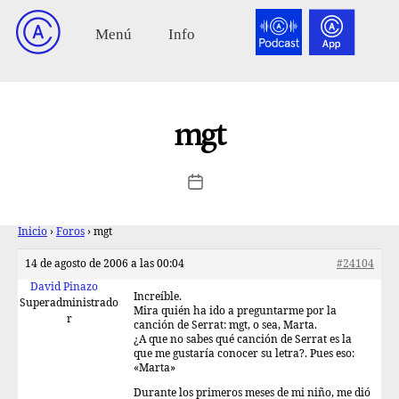
mgt
Inicio
›
Foros
›
mgt
14 de agosto de 2006 a las 00:04
#24104
David Pinazo
Increíble.
Superadministrado
Mira quién ha ido a preguntarme por la
r
canción de Serrat: mgt, o sea, Marta.
¿A que no sabes qué canción de Serrat es la
que me gustaría conocer su letra?. Pues eso:
«Marta»
Durante los primeros meses de mi niño, me dió