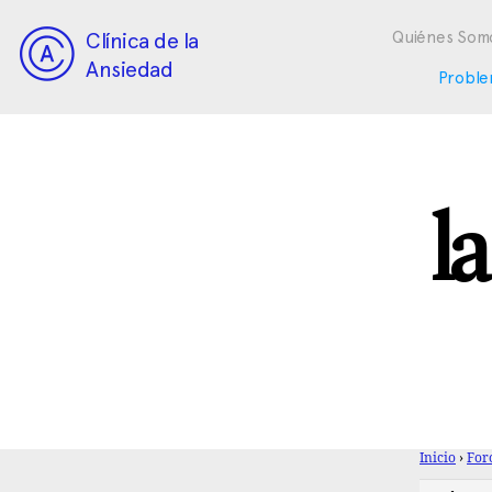
Clínica de la
Quiénes Som
Ansiedad
Proble
l
Inicio
›
For