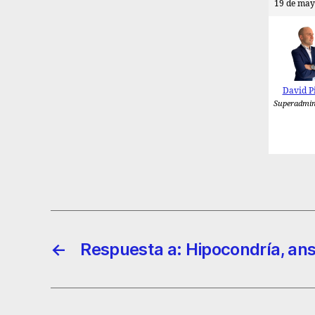
19 de may
David P
Superadmin
←
Respuesta a: Hipocondría, an