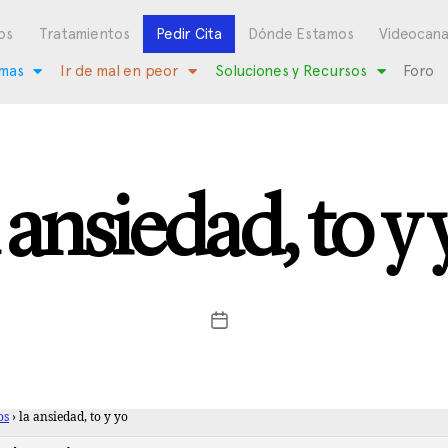
os
Tratamientos
Pedir Cita
Dónde Estamos
Videocana
mas
Ir de mal en peor
Soluciones y Recursos
Foro
a ansiedad, to y 
os
›
la ansiedad, to y yo