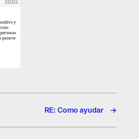
#31951
positivo y
ncias
s personas
n pasarse
RE: Como ayudar
→