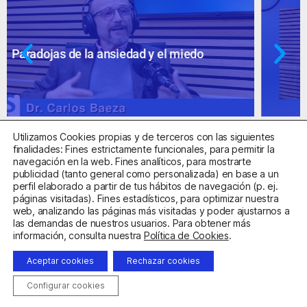
Ansiedad: supuestos cuestionables
Utilizamos Cookies propias y de terceros con las siguientes
finalidades: Fines estrictamente funcionales, para permitir la
navegación en la web. Fines analíticos, para mostrarte
publicidad (tanto general como personalizada) en base a un
perfil elaborado a partir de tus hábitos de navegación (p. ej.
Centro Sanitario Autorizado con el código E08737002
páginas visitadas). Fines estadísticos, para optimizar nuestra
web, analizando las páginas más visitadas y poder ajustarnos a
las demandas de nuestros usuarios. Para obtener más
Aviso Legal
Política de Privacidad
Política de Cookies
información, consulta nuestra
Política de Cookies
.
Condiciones Generales de Contratación
Aceptar cookies
Rechazar cookies
Clínica de la Ansiedad. Teléfonos:
932263020
y
918299392
.
Correo:
info@clinicadeansiedad.com
Configurar cookies