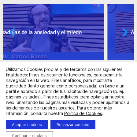
Ansiedad: supuestos cuestionables
Utilizamos Cookies propias y de terceros con las siguientes
finalidades: Fines estrictamente funcionales, para permitir la
navegación en la web. Fines analíticos, para mostrarte
publicidad (tanto general como personalizada) en base a un
perfil elaborado a partir de tus hábitos de navegación (p. ej.
Centro Sanitario Autorizado con el código E08737002
páginas visitadas). Fines estadísticos, para optimizar nuestra
web, analizando las páginas más visitadas y poder ajustarnos a
las demandas de nuestros usuarios. Para obtener más
Aviso Legal
Política de Privacidad
Política de Cookies
información, consulta nuestra
Política de Cookies
.
Condiciones Generales de Contratación
Aceptar cookies
Rechazar cookies
Clínica de la Ansiedad. Teléfonos:
932263020
y
918299392
.
Correo:
info@clinicadeansiedad.com
Configurar cookies