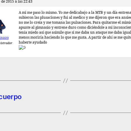
 de 2015 a las 22:43
A mi me paso lo mismo. Yo me dedicabajo a la MTB y un día entre
subieron las plusaciones y fui al medico y me dijeron que era ansie
no me lo creía y me tomana las pulsaciones. Para quitarme el mim
apunte al gimnasio y entrene duro como diciéndole a mi inconscie
tenía miedo así que asimile que si me daba un ataque me daba igual
menos moriría haciendo lo que me gusta. A partir de ahí se me quit
inazo
haberte ayudado
istrador
 cuerpo