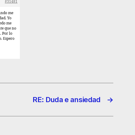
#31481
nando me
dad. Yo
iedo me
nte que no
. Por lo
o. Espero
RE: Duda e ansiedad
→