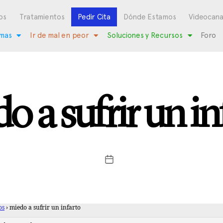
os
Tratamientos
Pedir Cita
Dónde Estamos
Videocana
mas
Ir de mal en peor
Soluciones y Recursos
Foro
o a sufrir un in
os
›
miedo a sufrir un infarto