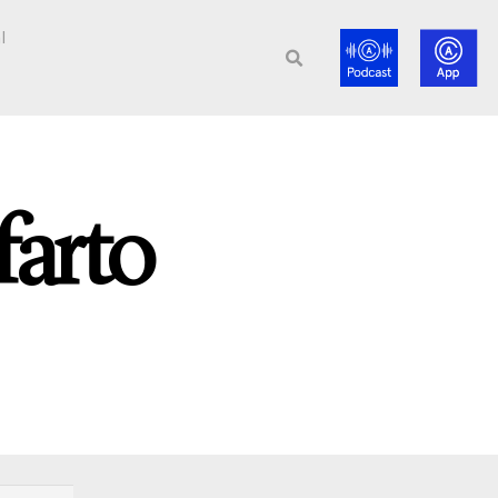
l
farto