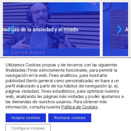
Ansiedad: supuestos cuestionables
Utilizamos Cookies propias y de terceros con las siguientes
finalidades: Fines estrictamente funcionales, para permitir la
navegación en la web. Fines analíticos, para mostrarte
publicidad (tanto general como personalizada) en base a un
perfil elaborado a partir de tus hábitos de navegación (p. ej.
Centro Sanitario Autorizado con el código E08737002
páginas visitadas). Fines estadísticos, para optimizar nuestra
web, analizando las páginas más visitadas y poder ajustarnos a
las demandas de nuestros usuarios. Para obtener más
Aviso Legal
Política de Privacidad
Política de Cookies
información, consulta nuestra
Política de Cookies
.
Condiciones Generales de Contratación
Aceptar cookies
Rechazar cookies
Clínica de la Ansiedad. Teléfonos:
932263020
y
918299392
.
Correo:
info@clinicadeansiedad.com
Configurar cookies