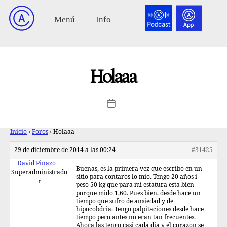
Holaaa
Inicio
›
Foros
›
Holaaa
29 de diciembre de 2014 a las 00:24
#31425
David Pinazo
Buenas, es la primera vez que escribo en un
Superadministrado
sitio para contaros lo mio. Tengo 20 años i
r
peso 50 kg que para mi estatura esta bien
porque mido 1,60. Pues bien, desde hace un
tiempo que sufro de ansiedad y de
hipocobdria. Tengo palpitaciones desde hace
tiempo pero antes no eran tan frecuentes.
Ahora las tengo casi cada dia y el corazon se