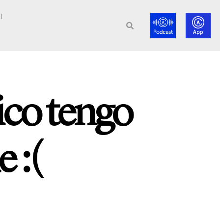
l
ico tengo
 :(