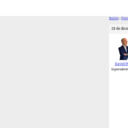
Inicio
›
For
28 de dici
David P
Superadmin