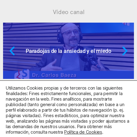
Vídeo canal
Paradojas de la ansiedad y el miedo
Utilizamos Cookies propias y de terceros con las siguientes
finalidades: Fines estrictamente funcionales, para permitir la
navegación en la web. Fines analíticos, para mostrarte
publicidad (tanto general como personalizada) en base a un
perfil elaborado a partir de tus hábitos de navegación (p. ej.
Centro Sanitario Autorizado con el código E08737002
páginas visitadas). Fines estadísticos, para optimizar nuestra
web, analizando las páginas más visitadas y poder ajustarnos a
las demandas de nuestros usuarios. Para obtener más
Aviso Legal
Política de Privacidad
Política de Cookies
información, consulta nuestra
Política de Cookies
.
Condiciones Generales de Contratación