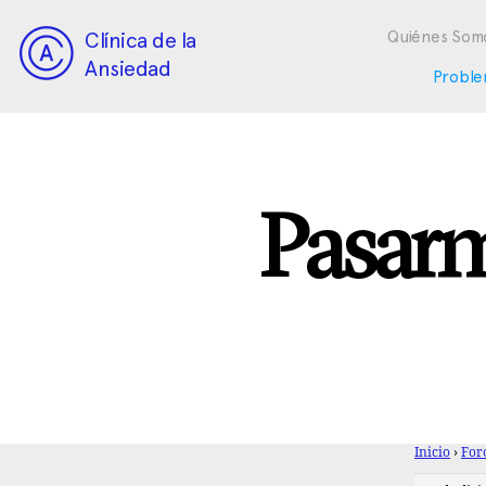
Clínica de la
Quiénes Som
Ansiedad
Proble
Pasarm
Inicio
›
For