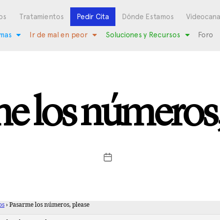
os
Tratamientos
Pedir Cita
Dónde Estamos
Videocana
mas
Ir de mal en peor
Soluciones y Recursos
Foro
e los números,
os
›
Pasarme los números, please