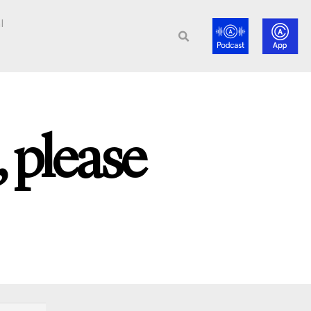
l
 please