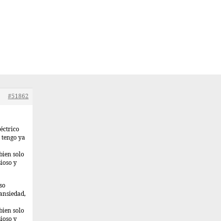
#51862
éctrico
 tengo ya
bien solo
ioso y
so
ansiedad,
bien solo
ioso y