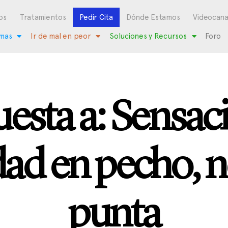
os
Tratamientos
Pedir Cita
Dónde Estamos
Videocana
mas
Ir de mal en peor
Soluciones y Recursos
Foro
esta a: Sensac
idad en pecho, n
punta