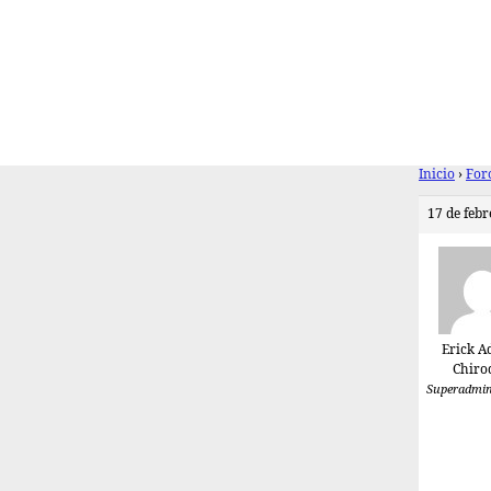
Inicio
›
For
17 de febr
Erick A
Chiro
Superadmin