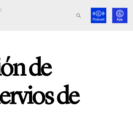
l
ión de
ervios de