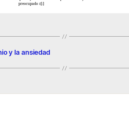
preocupado :([:]
io y la ansiedad