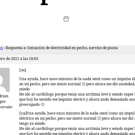
os
›
Respuesta a: Sensación de electricidad en pecho, nervios de punta
ero de 2021 a las 18:03
[:es]
Una ayuda, hace unos minutos de la nada sentí como un impulso el
en mi pecho, pero me siento normal 🙁 pero ahora me dió ansiedad,
miedo
He ido al cardiólogo porque tenía una arritmia leve y estado super 
drian
que hoy he sentido ese impulso electró y ahora ando demasiado ans
que
preocupado 🙁
istrador
[:ca]Una ayuda, hace unos minutos de la nada sentí como un impul
eléctrico en mi pecho, pero me siento normal 🙁 pero ahora me dió 
tengo ya miedo
He ido al cardiólogo porque tenía una arritmia leve y estado super 
que hoy he sentido ese impulso electró y ahora ando demasiado ans