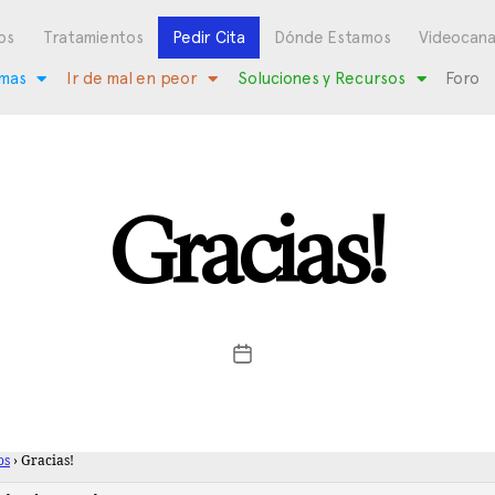
os
Tratamientos
Pedir Cita
Dónde Estamos
Videocana
mas
Ir de mal en peor
Soluciones y Recursos
Foro
Gracias!
os
›
Gracias!