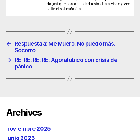
da ,asi que con ansiedad o sin ella a vivir y ver
salir el sol cada dia
←
Respuesta a: Me Muero. No puedo más.
Socorro
→
RE: RE: RE: RE: Agorafobico con crisis de
pánico
Archives
noviembre 2025
junio 2025