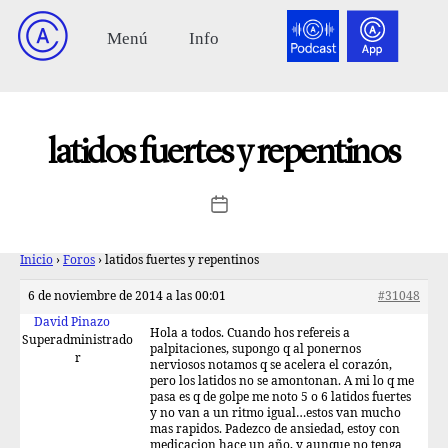
latidos fuertes y repentinos
Inicio
›
Foros
›
latidos fuertes y repentinos
6 de noviembre de 2014 a las 00:01
#31048
David Pinazo
Hola a todos. Cuando hos refereis a
Superadministrado
palpitaciones, supongo q al ponernos
r
nerviosos notamos q se acelera el corazón,
pero los latidos no se amontonan. A mi lo q me
pasa es q de golpe me noto 5 o 6 latidos fuertes
y no van a un ritmo igual…estos van mucho
mas rapidos. Padezco de ansiedad, estoy con
medicacion hace un año, y aunque no tenga