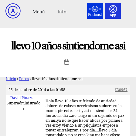
llevo 10 años sintiendome asi
Inicio
›
Foros
›
llevo 10 años sintiendome asi
25 de octubre de 2014 a las 01:58
#30967
David Pinazo
Hola llevo 10 años sufriendo de ansiedad
Superadministrado
dolores de cabeza nerviosismo sudores en las
r
manos pie ect ect ect y asi me siento las 24
horas del dia …no tengo ni un segundo de paz
en mi..ya no se que hacer ahora por primera
vez estoy viendo a un psiquiatra empece a
tomar esitralopran 1 por dia….llevo 3 dia
tomandolo y no se creo k no me hace efecto