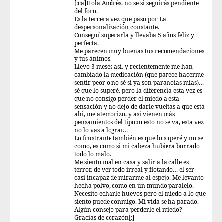
[:ca]Hola Andrés, no se si seguirás pendiente
del foro.
Es la tercera vez que paso por La
despersonalización constante.
Conseguí superarla y llevaba 5 años feliz y
perfecta.
Me parecen muy buenas tus recomendaciones
y tus ánimos.
Llevo 3 meses así, y recientemente me han
cambiado la medicación (que parece hacerme
sentir peor o no sé si ya son paranoias mias)…
sé que lo superé, pero la diferencia esta vez es
que no consigo perder el miedo a esta
sensación y no dejo de darle vueltas a que está
ahi, me atemorizo, y asi vienen más
pensamientos del tipo:m esto no se va, esta vez
no lo vas a lograr…
Lo frustrante también es que lo superé y no se
como, es como si mi cabeza hubiera borrado
todo lo malo.
Me siento mal en casa y salir a la calle es
terror, de ver todo irreal y flotando… el ser
casi incapaz de mirarme al espejo. Me levanto
hecha polvo, como en un mundo paralelo.
Necesito echarle huevos pero el miedo a lo que
siento puede conmigo. Mi vida se ha parado.
Algún consejo para perderle el miedo?
Gracias de corazón[:]