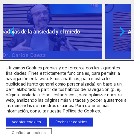
Ansiedad: supuestos cuestionables
Utilizamos Cookies propias y de terceros con las siguientes
finalidades: Fines estrictamente funcionales, para permitir la
navegación en la web. Fines analíticos, para mostrarte
publicidad (tanto general como personalizada) en base a un
perfil elaborado a partir de tus hábitos de navegación (p. ej.
Centro Sanitario Autorizado con el código E08737002
páginas visitadas). Fines estadísticos, para optimizar nuestra
web, analizando las páginas más visitadas y poder ajustarnos a
las demandas de nuestros usuarios. Para obtener más
Aviso Legal
Política de Privacidad
Política de Cookies
información, consulta nuestra
Política de Cookies
.
Condiciones Generales de Contratación
Aceptar cookies
Rechazar cookies
Clínica de la Ansiedad. Teléfonos:
932263020
y
918299392
.
Correo:
info@clinicadeansiedad.com
Configurar cookies