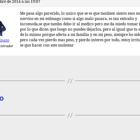
bre de 2014 a las 19:07
Me pasa algo parecido, lo unico que se es que tambien siento esos m
nervios en mi estimago como si algo malo pasara, es tan extraño y
incomoda,se que tambn debo ir al medico pero me da miedo tomar
por lo que dicen que luego no puedes dejarlos, pero al igual que tu 
de lo mismo porque afecta a mi familia y en mi peso, siempre he sid
pero cada vez pierdo mas peso, y pierdo interes por todo, estoy irrit
inazo
se que hacer con este molestar
istrador
o