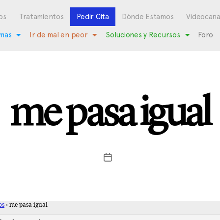
os
Tratamientos
Pedir Cita
Dónde Estamos
Videocana
mas
Ir de mal en peor
Soluciones y Recursos
Foro
me pasa igual
os
›
me pasa igual