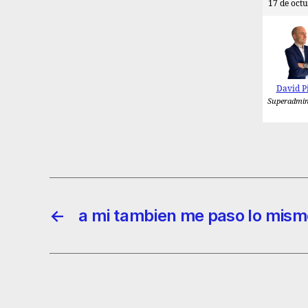
17 de octu
David P
Superadmin
←
a mi tambien me paso lo mism