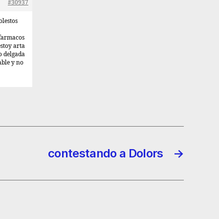
#30937
olestos
 farmacos
estoy arta
o delgada
able y no
contestando a Dolors
→