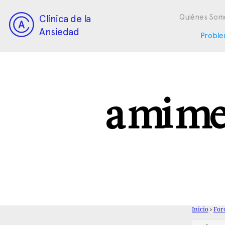
Clínica de la
Quiénes Som
Ansiedad
Proble
a mi me
Inicio
›
For