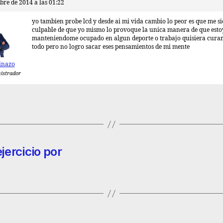
bre de 2014 a las 01:22
yo tambien probe lcd y desde ai mi vida cambio lo peor es que me s
culpable de que yo mismo lo provoque la unica manera de que estoy
manteniendome ocupado en algun deporte o trabajo quisiera cura
todo pero no logro sacar eses pensamientos de mi mente
inazo
istrador
jercicio por