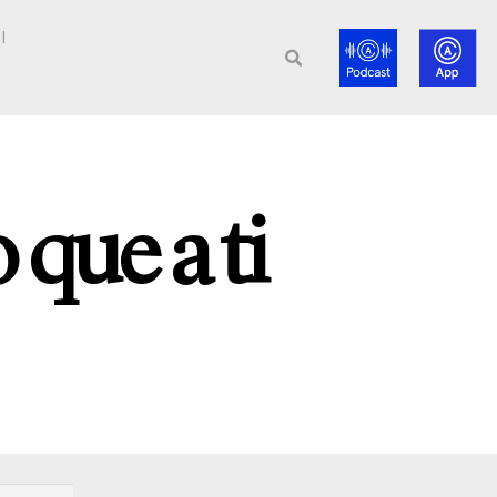
l
que a ti