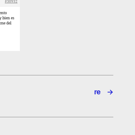
#30932
iento
 bien es
rme del
re
→