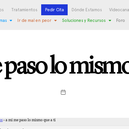
os
Tratamientos
Pedir Cita
Dónde Estamos
Videocana
mas
Ir de mal en peor
Soluciones y Recursos
Foro
 paso lo mismo 
os
›
a mi me paso lo mismo que a ti