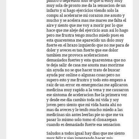
panico o depresion solo se que si estoy muy
muy sola de pronto me da la sensacion de un
infarto y si hago ejercicios viendo solo la
compu al acelerarse mi corazon me asusto y
mucho y se acelera mas me mareo me falta el
aire y siento que me voy a morir por lo que
hace que me aleje del ejercicio aun asi lo hago
pero me frustra tengo mucho miedo pues en
esta quarentena me aparecido un dolo muy
fuerte en el brazo izquierdo que no me para de
doler y aveces es tan fuerte que ese dolor
tambien me provoca aceleraciones
demasiados fuertes y esta quarentena que no
te deja salir de casa me asusta mas morirme
sin ayuda no se que hacer trato de buscar
ayuda por online o algunas cosas pero no
supero esto y me frustro y todo esto empezo a
raiz de un error en emergencias me aplicaron
medicina muy rapido a la vena y me causaron
ese sintoma de aceleracion fue la primera vez
y desde ese dia cambio toda mi vida y soy
joven pero siento que mi vida hasta ahi no
mas da aveces y le tenfo mucho miedo a las
medicinas sin antes leerlas pie so que me va
pasar lo mismo solo tomo el clonazepan
cuando es demasiado fuerte esa sensacion
Saludos a todos igual hay dias que me siento
muy feliz y sigo intentando hacer mis