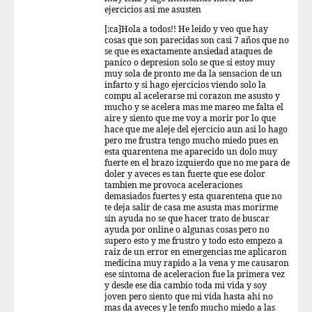
ejercicios asi me asusten
[:ca]Hola a todos!! He leido y veo que hay
cosas que son parecidas son casi 7 años que no
se que es exactamente ansiedad ataques de
panico o depresion solo se que si estoy muy
muy sola de pronto me da la sensacion de un
infarto y si hago ejercicios viendo solo la
compu al acelerarse mi corazon me asusto y
mucho y se acelera mas me mareo me falta el
aire y siento que me voy a morir por lo que
hace que me aleje del ejercicio aun asi lo hago
pero me frustra tengo mucho miedo pues en
esta quarentena me aparecido un dolo muy
fuerte en el brazo izquierdo que no me para de
doler y aveces es tan fuerte que ese dolor
tambien me provoca aceleraciones
demasiados fuertes y esta quarentena que no
te deja salir de casa me asusta mas morirme
sin ayuda no se que hacer trato de buscar
ayuda por online o algunas cosas pero no
supero esto y me frustro y todo esto empezo a
raiz de un error en emergencias me aplicaron
medicina muy rapido a la vena y me causaron
ese sintoma de aceleracion fue la primera vez
y desde ese dia cambio toda mi vida y soy
joven pero siento que mi vida hasta ahi no
mas da aveces y le tenfo mucho miedo a las