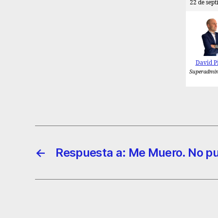
22 de sept
David P
Superadmin
←
Respuesta a: Me Muero. No p