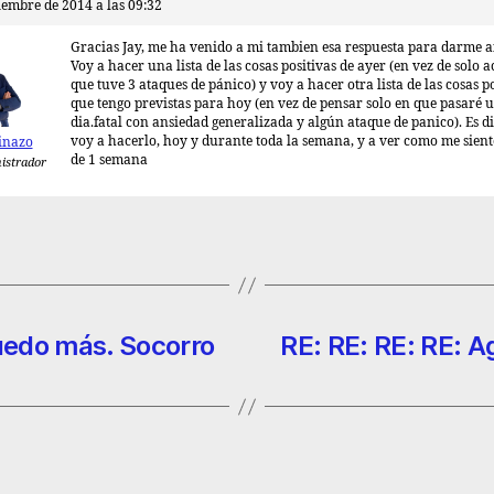
iembre de 2014 a las 09:32
Gracias Jay, me ha venido a mi tambien esa respuesta para darme 
Voy a hacer una lista de las cosas positivas de ayer (en vez de solo
que tuve 3 ataques de pánico) y voy a hacer otra lista de las cosas p
que tengo previstas para hoy (en vez de pensar solo en que pasaré 
dia.fatal con ansiedad generalizada y algún ataque de panico). Es di
voy a hacerlo, hoy y durante toda la semana, y a ver como me sien
inazo
de 1 semana
istrador
uedo más. Socorro
RE: RE: RE: RE: A