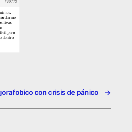
#30773
animos.
 acordarme
ositivas
un
ficil pero
to dentro
gorafobico con crisis de pánico
→