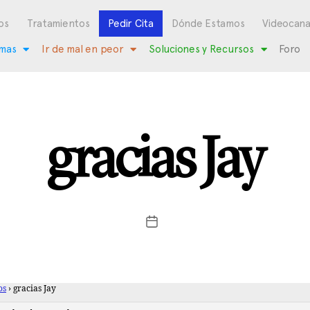
os
Tratamientos
Pedir Cita
Dónde Estamos
Videocana
mas
Ir de mal en peor
Soluciones y Recursos
Foro
gracias Jay
os
›
gracias Jay