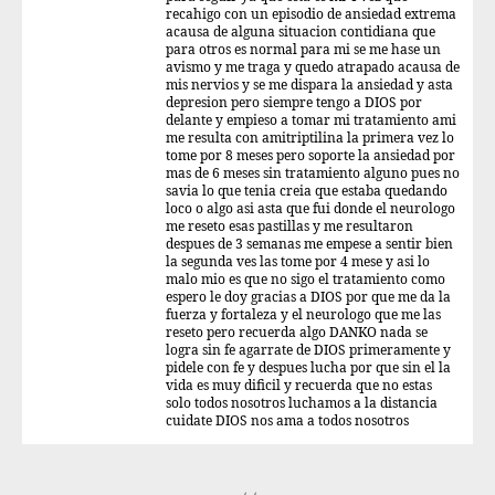
recahigo con un episodio de ansiedad extrema
acausa de alguna situacion contidiana que
para otros es normal para mi se me hase un
avismo y me traga y quedo atrapado acausa de
mis nervios y se me dispara la ansiedad y asta
depresion pero siempre tengo a DIOS por
delante y empieso a tomar mi tratamiento ami
me resulta con amitriptilina la primera vez lo
tome por 8 meses pero soporte la ansiedad por
mas de 6 meses sin tratamiento alguno pues no
savia lo que tenia creia que estaba quedando
loco o algo asi asta que fui donde el neurologo
me reseto esas pastillas y me resultaron
despues de 3 semanas me empese a sentir bien
la segunda ves las tome por 4 mese y asi lo
malo mio es que no sigo el tratamiento como
espero le doy gracias a DIOS por que me da la
fuerza y fortaleza y el neurologo que me las
reseto pero recuerda algo DANKO nada se
logra sin fe agarrate de DIOS primeramente y
pidele con fe y despues lucha por que sin el la
vida es muy dificil y recuerda que no estas
solo todos nosotros luchamos a la distancia
cuidate DIOS nos ama a todos nosotros