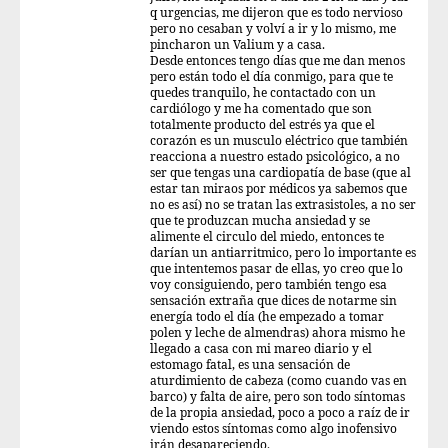
q urgencias, me dijeron que es todo nervioso
pero no cesaban y volví a ir y lo mismo, me
pincharon un Valium y a casa.
Desde entonces tengo días que me dan menos
pero están todo el día conmigo, para que te
quedes tranquilo, he contactado con un
cardiólogo y me ha comentado que son
totalmente producto del estrés ya que el
corazón es un musculo eléctrico que también
reacciona a nuestro estado psicológico, a no
ser que tengas una cardiopatía de base (que al
estar tan miraos por médicos ya sabemos que
no es así) no se tratan las extrasistoles, a no ser
que te produzcan mucha ansiedad y se
alimente el circulo del miedo, entonces te
darían un antiarritmico, pero lo importante es
que intentemos pasar de ellas, yo creo que lo
voy consiguiendo, pero también tengo esa
sensación extraña que dices de notarme sin
energía todo el día (he empezado a tomar
polen y leche de almendras) ahora mismo he
llegado a casa con mi mareo diario y el
estomago fatal, es una sensación de
aturdimiento de cabeza (como cuando vas en
barco) y falta de aire, pero son todo síntomas
de la propia ansiedad, poco a poco a raíz de ir
viendo estos síntomas como algo inofensivo
irán desapareciendo.