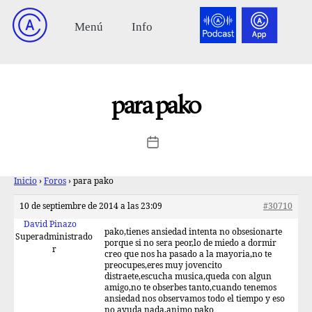
para pako
Inicio
›
Foros
›
para pako
10 de septiembre de 2014 a las 23:09
#30710
David Pinazo
pako,tienes ansiedad intenta no obsesionarte
Superadministrado
porque si no sera peor,lo de miedo a dormir
r
creo que nos ha pasado a la mayoria,no te
preocupes,eres muy jovencito
distraete,escucha musica,queda con algun
amigo,no te obserbes tanto,cuando tenemos
ansiedad nos observamos todo el tiempo y eso
no ayuda nada,animo pako