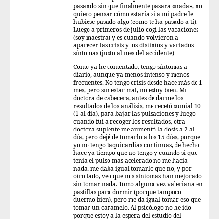
pasando sin que finalmente pasara «nada», no
quiero pensar cómo estaría si a mi padre le
hubiese pasado algo (como te ha pasado a tí).
Luego a primeros de julio cogí las vacaciones
(soy maestra) y es cuando volvieron a
aparecer las crisis y los distintos y variados
síntomas (justo al mes del accidente)
Como ya he comentado, tengo síntomas a
diario, aunque ya menos intenso y menos
frecuentes. No tengo crisis desde hace más de 1
mes, pero sin estar mal, no estoy bien. Mi
doctora de cabecera, antes de darme los
resultados de los análisis, me recetó sumial 10
(1 al día), para bajar las pulsaciones y luego
cuando fui a recoger los resultados, otra
doctora suplente me aumentó la dosis a 2 al
día, pero dejé de tomarlo a los 15 días, porque
yo no tengo taquicardias continuas, de hecho
hace ya tiempo que no tengo y cuando si que
tenía el pulso mas acelerado no me hacía
nada, me daba igual tomarlo que no, y por
otro lado, veo que mis síntomas han mejorado
sin tomar nada. Tomo alguna vez valeriana en
pastillas para dormir (porque tampoco
duermo bien), pero me da igual tomar eso que
tomar un caramelo. Al psicólogo no he ido
porque estoy a la espera del estudio del