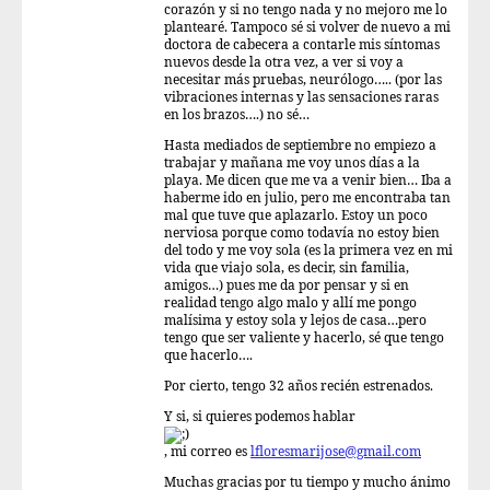
corazón y si no tengo nada y no mejoro me lo
plantearé. Tampoco sé si volver de nuevo a mi
doctora de cabecera a contarle mis síntomas
nuevos desde la otra vez, a ver si voy a
necesitar más pruebas, neurólogo….. (por las
vibraciones internas y las sensaciones raras
en los brazos….) no sé…
Hasta mediados de septiembre no empiezo a
trabajar y mañana me voy unos días a la
playa. Me dicen que me va a venir bien… Iba a
haberme ido en julio, pero me encontraba tan
mal que tuve que aplazarlo. Estoy un poco
nerviosa porque como todavía no estoy bien
del todo y me voy sola (es la primera vez en mi
vida que viajo sola, es decir, sin familia,
amigos…) pues me da por pensar y si en
realidad tengo algo malo y allí me pongo
malísima y estoy sola y lejos de casa…pero
tengo que ser valiente y hacerlo, sé que tengo
que hacerlo….
Por cierto, tengo 32 años recién estrenados.
Y si, si quieres podemos hablar
, mi correo es
lfloresmarijose@gmail.com
Muchas gracias por tu tiempo y mucho ánimo