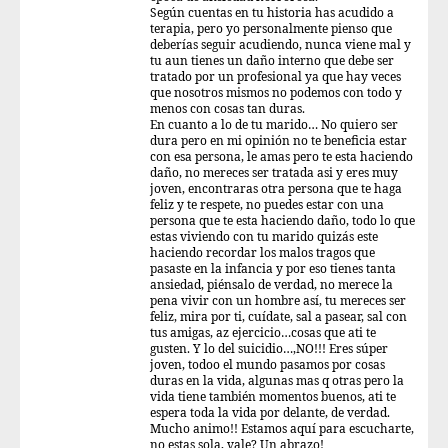
Según cuentas en tu historia has acudido a
terapia, pero yo personalmente pienso que
deberías seguir acudiendo, nunca viene mal y
tu aun tienes un daño interno que debe ser
tratado por un profesional ya que hay veces
que nosotros mismos no podemos con todo y
menos con cosas tan duras.
En cuanto a lo de tu marido… No quiero ser
dura pero en mi opinión no te beneficia estar
con esa persona, le amas pero te esta haciendo
daño, no mereces ser tratada asi y eres muy
joven, encontraras otra persona que te haga
feliz y te respete, no puedes estar con una
persona que te esta haciendo daño, todo lo que
estas viviendo con tu marido quizás este
haciendo recordar los malos tragos que
pasaste en la infancia y por eso tienes tanta
ansiedad, piénsalo de verdad, no merece la
pena vivir con un hombre así, tu mereces ser
feliz, mira por ti, cuídate, sal a pasear, sal con
tus amigas, az ejercicio…cosas que ati te
gusten. Y lo del suicidio…,NO!!! Eres súper
joven, todoo el mundo pasamos por cosas
duras en la vida, algunas mas q otras pero la
vida tiene también momentos buenos, ati te
espera toda la vida por delante, de verdad.
Mucho animo!! Estamos aquí para escucharte,
no estas sola, vale? Un abrazo!