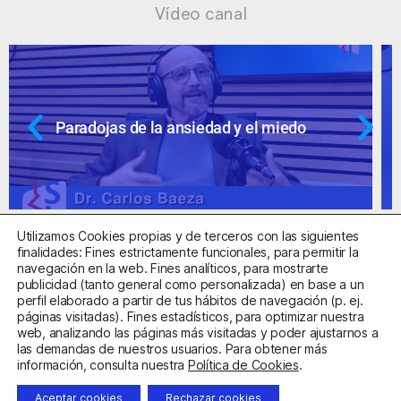
Vídeo canal
Ansiedad: supuestos cuestionables
Utilizamos Cookies propias y de terceros con las siguientes
finalidades: Fines estrictamente funcionales, para permitir la
navegación en la web. Fines analíticos, para mostrarte
publicidad (tanto general como personalizada) en base a un
perfil elaborado a partir de tus hábitos de navegación (p. ej.
Centro Sanitario Autorizado con el código E08737002
páginas visitadas). Fines estadísticos, para optimizar nuestra
web, analizando las páginas más visitadas y poder ajustarnos a
las demandas de nuestros usuarios. Para obtener más
Aviso Legal
Política de Privacidad
Política de Cookies
información, consulta nuestra
Política de Cookies
.
Condiciones Generales de Contratación
Aceptar cookies
Rechazar cookies