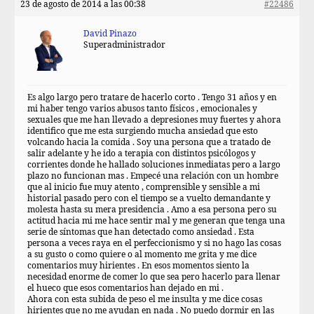
23 de agosto de 2014 a las 00:38
#22486
David Pinazo
Superadministrador
Es algo largo pero tratare de hacerlo corto . Tengo 31 años y en
mi haber tengo varios abusos tanto físicos , emocionales y
sexuales que me han llevado a depresiones muy fuertes y ahora
identifico que me esta surgiendo mucha ansiedad que esto
volcando hacia la comida . Soy una persona que a tratado de
salir adelante y he ido a terapia con distintos psicólogos y
corrientes donde he hallado soluciones inmediatas pero a largo
plazo no funcionan mas . Empecé una relación con un hombre
que al inicio fue muy atento , comprensible y sensible a mi
historial pasado pero con el tiempo se a vuelto demandante y
molesta hasta su mera presidencia . Amo a esa persona pero su
actitud hacia mi me hace sentir mal y me generan que tenga una
serie de síntomas que han detectado como ansiedad . Esta
persona a veces raya en el perfeccionismo y si no hago las cosas
a su gusto o como quiere o al momento me grita y me dice
comentarios muy hirientes . En esos momentos siento la
necesidad enorme de comer lo que sea pero hacerlo para llenar
el hueco que esos comentarios han dejado en mi .
Ahora con esta subida de peso el me insulta y me dice cosas
hirientes que no me ayudan en nada . No puedo dormir en las