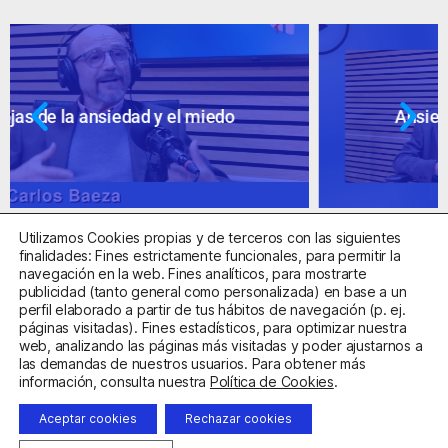
Ansiedad: supuestos cuestionables
Utilizamos Cookies propias y de terceros con las siguientes
finalidades: Fines estrictamente funcionales, para permitir la
navegación en la web. Fines analíticos, para mostrarte
publicidad (tanto general como personalizada) en base a un
perfil elaborado a partir de tus hábitos de navegación (p. ej.
Centro Sanitario Autorizado con el código E08737002
páginas visitadas). Fines estadísticos, para optimizar nuestra
web, analizando las páginas más visitadas y poder ajustarnos a
las demandas de nuestros usuarios. Para obtener más
Aviso Legal
Política de Privacidad
Política de Cookies
información, consulta nuestra
Política de Cookies
.
Condiciones Generales de Contratación
Aceptar cookies
Rechazar cookies
Clínica de la Ansiedad. Teléfonos:
932263020
y
918299392
.