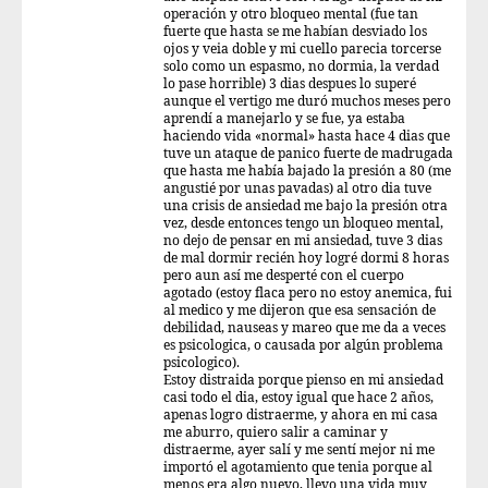
operación y otro bloqueo mental (fue tan
fuerte que hasta se me habían desviado los
ojos y veia doble y mi cuello parecia torcerse
solo como un espasmo, no dormia, la verdad
lo pase horrible) 3 dias despues lo superé
aunque el vertigo me duró muchos meses pero
aprendí a manejarlo y se fue, ya estaba
haciendo vida «normal» hasta hace 4 dias que
tuve un ataque de panico fuerte de madrugada
que hasta me había bajado la presión a 80 (me
angustié por unas pavadas) al otro dia tuve
una crisis de ansiedad me bajo la presión otra
vez, desde entonces tengo un bloqueo mental,
no dejo de pensar en mi ansiedad, tuve 3 dias
de mal dormir recién hoy logré dormi 8 horas
pero aun así me desperté con el cuerpo
agotado (estoy flaca pero no estoy anemica, fui
al medico y me dijeron que esa sensación de
debilidad, nauseas y mareo que me da a veces
es psicologica, o causada por algún problema
psicologico).
Estoy distraida porque pienso en mi ansiedad
casi todo el dia, estoy igual que hace 2 años,
apenas logro distraerme, y ahora en mi casa
me aburro, quiero salir a caminar y
distraerme, ayer salí y me sentí mejor ni me
importó el agotamiento que tenia porque al
menos era algo nuevo, llevo una vida muy