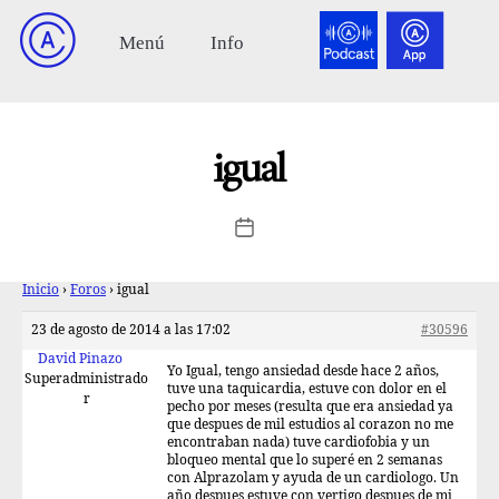
igual
Inicio
›
Foros
›
igual
23 de agosto de 2014 a las 17:02
#30596
David Pinazo
Yo Igual, tengo ansiedad desde hace 2 años,
Superadministrado
tuve una taquicardia, estuve con dolor en el
r
pecho por meses (resulta que era ansiedad ya
que despues de mil estudios al corazon no me
encontraban nada) tuve cardiofobia y un
bloqueo mental que lo superé en 2 semanas
con Alprazolam y ayuda de un cardiologo. Un
año despues estuve con vertigo despues de mi