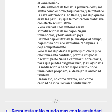
el «analgesico».
Al dia siguiente de tomar la primera dosis, me
sentia como el hoyo; taquicardia, y la mitad de
la cara adormecida. Lo llame, y me dijo que no
eran las pastillas, que la medicacion trabajaba
con efecto acumulativo.
Y era verdad. Esos sintomas eran
somatizaciones de mi bajon. Segui
tomandolas, y todo anduvo joya.
Despues deje el Stresan (el me dijo); al tiempo,
bajamos la dosis de sertralina, y despues la
deje completamente.
Pero el me dijo desde el principio: «yo te pido
que tomes esta cantidad, porque vos podes
hacer tu parte. Salis a caminar 1 hora diaria,
para que puedas oxigenar bien, y asi ayudar a
la medicacion a hacer mejor efecto». Todo
tenia doble proposito, el de bajar la ansiedad
tambien.
Hagan eso, no como terapia, sino como
calidad de vida. Se van a sentir mejor.
←
Respuesta a: No puedo más con la ansiedad