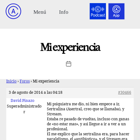
Mi experiencia
Inicio
›
Foros
›
Mi experiencia
3 de agosto de 2014 a las 04:18
#30466
David Pinazo
Mi psiquiatra me dio, ni bien empece a ir,
Superadministrado
Sertralina (Asertral, creo que se llamaba), y
r
Stresam.
Estaba re pasado de vueltas, incluso con ganas
de «no estar mas», y asi llegue a ir a ver a un
profesional.
El me explico que la sertralina era, para hacer
paralelismo, el «antibiotico», y el Stresam era