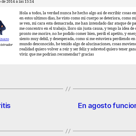
o de 2014 a las 15:14
Hola a todos, la verdad nunca he hecho algo asi de escribir cosas en
en estos ultimos dias, he visto como mi cuerpo se deteriora, como m
se ven, mi cara esta demacrada, me han intendado dar ataque de pa
me concentro en el trabajo, lloro sin justa causa, y tengo la idea de
pronto me morire, no he podido comer bien, perdi el apetito, y ener
siento muy debil, y desesperada, como si me estuviera perdiendo en
inazo
mundo desconocido, he tenido algo de alucinaciones, cosas movie
istrador
realidad quiero volver a reir y ser feliz y sobretod quiero tener gan
vivir. que me podrian recomendar? gracias
itis
En agosto funcio