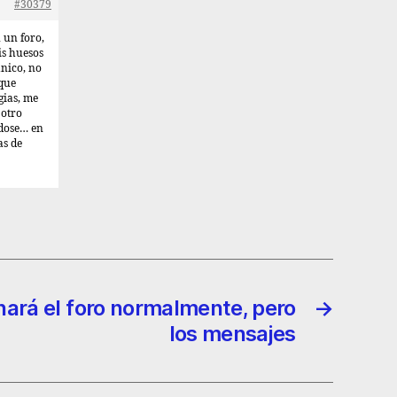
#30379
 un foro,
is huesos
nico, no
 que
gias, me
 otro
ndose… en
as de
nará el foro normalmente, pero
→
los mensajes