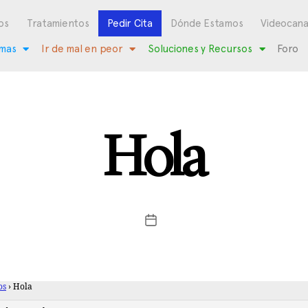
os
Tratamientos
Pedir Cita
Dónde Estamos
Videocana
mas
Ir de mal en peor
Soluciones y Recursos
Foro
Hola
os
›
Hola