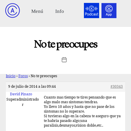
No te preocupes
Inicio
›
Foros
›
No te preocupes
9 de julio de 2014 a las 09:44
#30343
David Pinazo
Cuanto mas tiempo te tires pensando que es
Superadministrado
algo malo mas sintomas tendras.
r
Yo llevo 10 años y hasta que no pase de los
sintomas no lo superare.
Si tuvieras algo en la cabeza te aseguro que ya
te habria pasado algo;una
paralisis,desmayos,vision doble,etc..