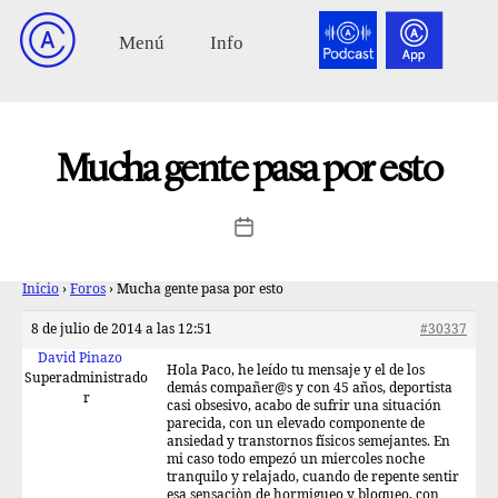
Mucha gente pasa por esto
Inicio
›
Foros
›
Mucha gente pasa por esto
8 de julio de 2014 a las 12:51
#30337
David Pinazo
Hola Paco, he leído tu mensaje y el de los
Superadministrado
demás compañer@s y con 45 años, deportista
r
casi obsesivo, acabo de sufrir una situación
parecida, con un elevado componente de
ansiedad y transtornos físicos semejantes. En
mi caso todo empezó un miercoles noche
tranquilo y relajado, cuando de repente sentir
esa sensaciòn de hormigueo y bloqueo, con