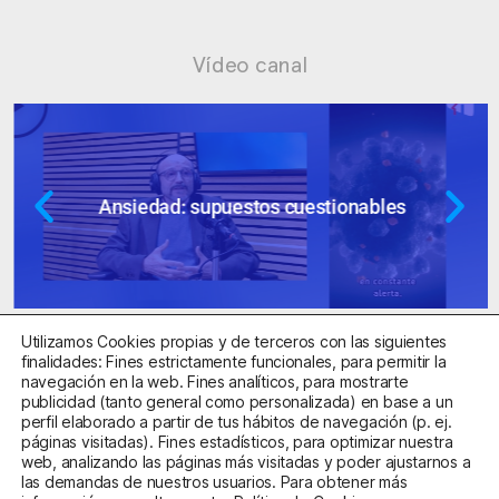
Vídeo canal
Ansiedad: supuestos cuestionables
Utilizamos Cookies propias y de terceros con las siguientes
finalidades: Fines estrictamente funcionales, para permitir la
navegación en la web. Fines analíticos, para mostrarte
publicidad (tanto general como personalizada) en base a un
perfil elaborado a partir de tus hábitos de navegación (p. ej.
Centro Sanitario Autorizado con el código E08737002
páginas visitadas). Fines estadísticos, para optimizar nuestra
web, analizando las páginas más visitadas y poder ajustarnos a
las demandas de nuestros usuarios. Para obtener más
Aviso Legal
Política de Privacidad
Política de Cookies