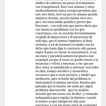
médico de cabecera me pauta el tratamiento
con tranquimazil, llevo una semana y estoy
moderadamente mejor, aunque presiento que
esto será lento, tuve un pico la semana pasada
mientras dormía, anoche mismo tuve otro
pico, me tome media pastilla y parece que
funcionó… con todo esto que quiero decir, que
son tantos los problemas con los que
convivimos, con un mochila frecuentemente
cargada de desencantos y frustraciones de
todo tipo, que el sistema vegetativo al final
revienta. A mi de momento el médico me ha
dicho que hasta diga lo contrario sólo paseos,
según él para no tensar la musculatura -y eso
me mata y paradójicamente me genera más
ansiedad, así que el lunes no puede vencer a la
tentación y volvía a entrenar, a ver que me
dice. Estoy acostumbrado a entrenar casi todos
los días, trabajo aeróbico y anaeróbico,
reconozco que a veces excesivo, y tendré que
moderarlo, pero el fondo del problema es
básicamente el sistema nervioso. Resulta que
pensaba que la tensión me subía por algún
problema desconocido, -que los análisis
anuales que me hacen son de diez-, y tomando
indapamina para regular la mínima, cuando
el motivo es que siempre he sido muy
nerviosos, y con ese punto extra de ansieadad