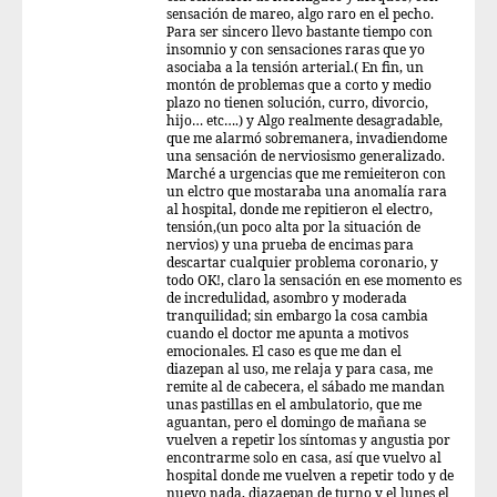
sensación de mareo, algo raro en el pecho.
Para ser sincero llevo bastante tiempo con
insomnio y con sensaciones raras que yo
asociaba a la tensión arterial.( En fin, un
montón de problemas que a corto y medio
plazo no tienen solución, curro, divorcio,
hijo… etc….) y Algo realmente desagradable,
que me alarmó sobremanera, invadiendome
una sensación de nerviosismo generalizado.
Marché a urgencias que me remieiteron con
un elctro que mostaraba una anomalía rara
al hospital, donde me repitieron el electro,
tensión,(un poco alta por la situación de
nervios) y una prueba de encimas para
descartar cualquier problema coronario, y
todo OK!, claro la sensación en ese momento es
de incredulidad, asombro y moderada
tranquilidad; sin embargo la cosa cambia
cuando el doctor me apunta a motivos
emocionales. El caso es que me dan el
diazepan al uso, me relaja y para casa, me
remite al de cabecera, el sábado me mandan
unas pastillas en el ambulatorio, que me
aguantan, pero el domingo de mañana se
vuelven a repetir los síntomas y angustia por
encontrarme solo en casa, así que vuelvo al
hospital donde me vuelven a repetir todo y de
nuevo nada, diazaepan de turno y el lunes el