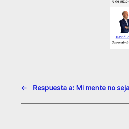
6 de julio
David P
Superadmin
←
Respuesta a: Mi mente no sej