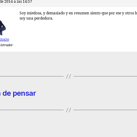
 de 2014 a las 14:57
Soy miedosa, y demasiado y en resumen siento que por ese y otros 
soy una perdedora.
inazo
istrador
a de pensar