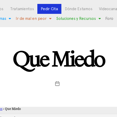
os
Tratamientos
Pedir Cita
Dónde Estamos
Videocana
mas
Ir de mal en peor
Soluciones y Recursos
Foro
Que Miedo
os
›
Que Miedo