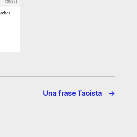
#30331
hechos
Una frase Taoista
→