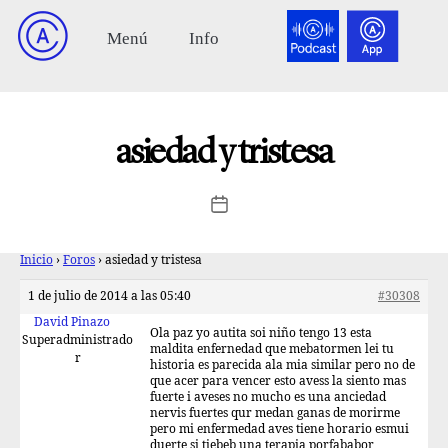
asiedad y tristesa
Inicio
›
Foros
›
asiedad y tristesa
1 de julio de 2014 a las 05:40
#30308
David Pinazo
Ola paz yo autita soi niño tengo 13 esta
Superadministrado
maldita enfernedad que mebatormen lei tu
r
historia es parecida ala mia similar pero no de
que acer para vencer esto avess la siento mas
fuerte i aveses no mucho es una anciedad
nervis fuertes qur medan ganas de morirme
pero mi enfermedad aves tiene horario esmui
duerte si tiebeb una terapia porfababor