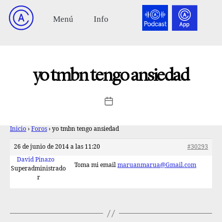
yo tmbn tengo ansiedad
Inicio
›
Foros
›
yo tmbn tengo ansiedad
26 de junio de 2014 a las 11:20
#30293
David Pinazo
Toma mi email
maruanmarua@Gmail.com
Superadministrado
r