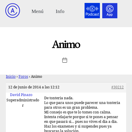
Animo
Inicio
›
Foros
›
Animo
12 de junio de 2014 a las 12:12
#30212
David Pinazo
De tonteria nada.
Superadministrado
Lo que para unos puede parecer una tonteria
r
para otros es un gran problema.
Mi consejo es que te lo tomes con calma.
Intenta relajarte porque si te pones a pensar
en que pasará si… pues no vives el dia a dia.
Haz los examenes y si suspendes pues ya
buscaras la solución.