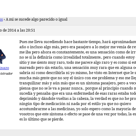
os
›
A mi se sucede algo parecido o igual
o de 2014 a las 20:51
Pues me lleva sucediendo hace bastante tiempo, hará aproximadam
año o incluso algo más, pero era pasajero a lo mejor me venía de re
me iba pero ahora es constantemente, es una sensación como de irr
no se si la definiría como irrealidad totalmente.. pero cuando estoy
sitio y me siento muy raro, todo me parece algo raro y es como si es
mareado pero sin estarlo, una sensación muy rara que en alguna o
inazo
sabría ni como describirla ni yo mismo, he visto en Internet que le 
istrador
mucha más gente que no soy el único con ese problema y eso me lle
tranquilizar más y aún más que es un síntoma pasajero, pero a vec
piensa que no se le va a pasar nunca.. porque al principio cuando 
sucedía y pensaba que era una enfermedad de esas raras estaba todo
deprimido y dándole vueltas a la cabeza, la verdad es que no he pr
ningún tipo de medicación ni nada por el estilo ya que no quiero
acostumbrarme a las medicinas, yo solo espero como la mayoría de
vosotros que este síntoma o efecto se pase de una vez por todas, la 
es lo último que se pierde.