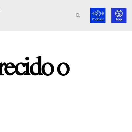
l
recido o