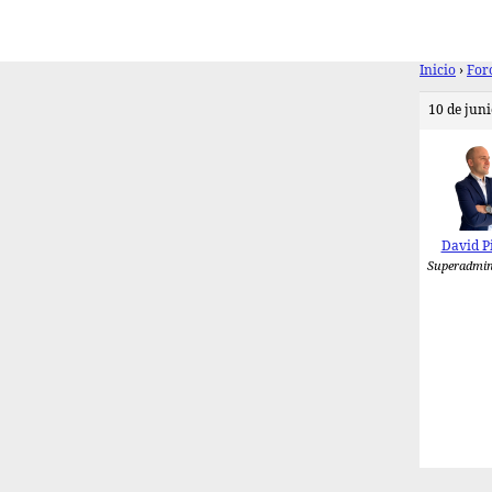
Inicio
›
For
10 de juni
David P
Superadmin