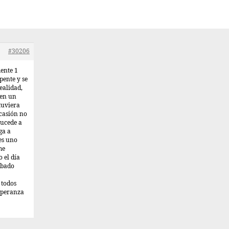
#30206
ente 1
pente y se
ealidad,
 en un
tuviera
casión no
sucede a
ga a
es uno
me
 el día
obado
 todos
esperanza