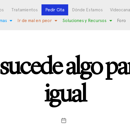
os
Tratamientos
Pedir Cita
Dónde Estamos
Videocana
mas
Ir de mal en peor
Soluciones y Recursos
Foro
 sucede algo pa
igual