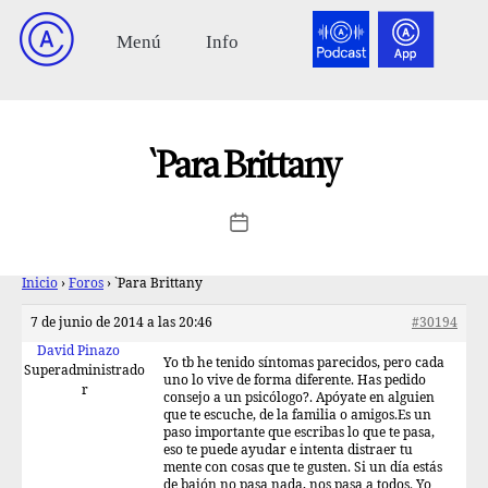
`Para Brittany
Inicio
›
Foros
›
`Para Brittany
7 de junio de 2014 a las 20:46
#30194
David Pinazo
Yo tb he tenido síntomas parecidos, pero cada
Superadministrado
uno lo vive de forma diferente. Has pedido
r
consejo a un psicólogo?. Apóyate en alguien
que te escuche, de la familia o amigos.Es un
paso importante que escribas lo que te pasa,
eso te puede ayudar e intenta distraer tu
mente con cosas que te gusten. Si un día estás
de bajón no pasa nada, nos pasa a todos. Yo