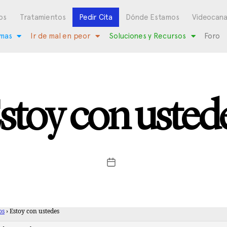
os
Tratamientos
Pedir Cita
Dónde Estamos
Videocana
mas
Ir de mal en peor
Soluciones y Recursos
Foro
stoy con usted
os
›
Estoy con ustedes