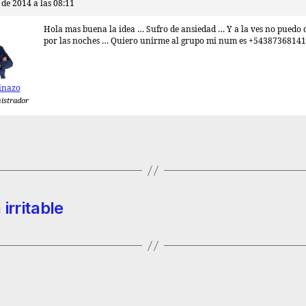
 de 2014 a las 08:11
Hola mas buena la idea … Sufro de ansiedad … Y a la ves no puedo
por las noches … Quiero unirme al grupo mi num es +5438736814
inazo
istrador
irritable