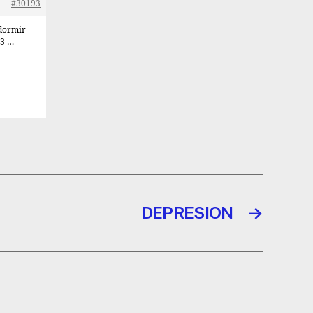
#30193
 dormir
13 …
DEPRESION
→