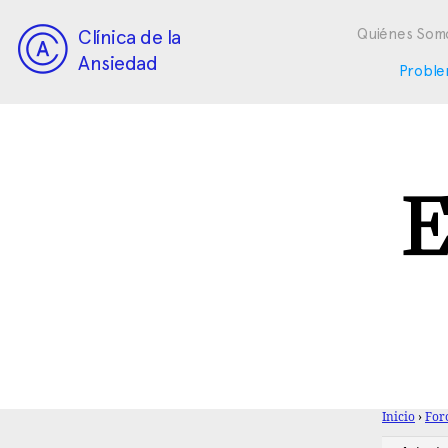
Clínica de la
Quiénes Som
Ansiedad
Proble
E
Inicio
›
For