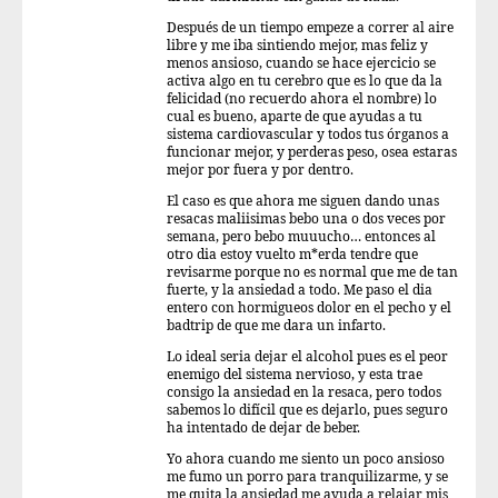
Después de un tiempo empeze a correr al aire
libre y me iba sintiendo mejor, mas feliz y
menos ansioso, cuando se hace ejercicio se
activa algo en tu cerebro que es lo que da la
felicidad (no recuerdo ahora el nombre) lo
cual es bueno, aparte de que ayudas a tu
sistema cardiovascular y todos tus órganos a
funcionar mejor, y perderas peso, osea estaras
mejor por fuera y por dentro.
El caso es que ahora me siguen dando unas
resacas maliisimas bebo una o dos veces por
semana, pero bebo muuucho… entonces al
otro dia estoy vuelto m*erda tendre que
revisarme porque no es normal que me de tan
fuerte, y la ansiedad a todo. Me paso el dia
entero con hormigueos dolor en el pecho y el
badtrip de que me dara un infarto.
Lo ideal seria dejar el alcohol pues es el peor
enemigo del sistema nervioso, y esta trae
consigo la ansiedad en la resaca, pero todos
sabemos lo difícil que es dejarlo, pues seguro
ha intentado de dejar de beber.
Yo ahora cuando me siento un poco ansioso
me fumo un porro para tranquilizarme, y se
me quita la ansiedad me ayuda a relajar mis