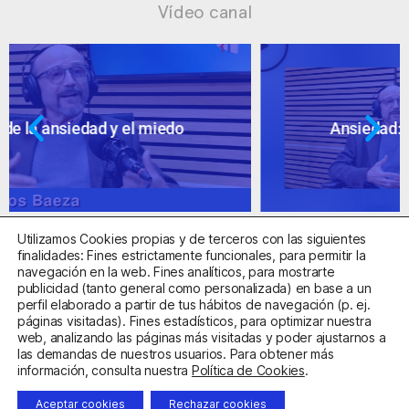
Vídeo canal
Ansiedad: supuestos cuestionables
Utilizamos Cookies propias y de terceros con las siguientes
finalidades: Fines estrictamente funcionales, para permitir la
navegación en la web. Fines analíticos, para mostrarte
publicidad (tanto general como personalizada) en base a un
perfil elaborado a partir de tus hábitos de navegación (p. ej.
Centro Sanitario Autorizado con el código E08737002
páginas visitadas). Fines estadísticos, para optimizar nuestra
web, analizando las páginas más visitadas y poder ajustarnos a
las demandas de nuestros usuarios. Para obtener más
Aviso Legal
Política de Privacidad
Política de Cookies
información, consulta nuestra
Política de Cookies
.
Condiciones Generales de Contratación
Aceptar cookies
Rechazar cookies