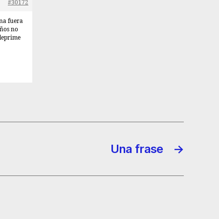
#30172
ena fuera
iños no
 deprime
Una frase
→