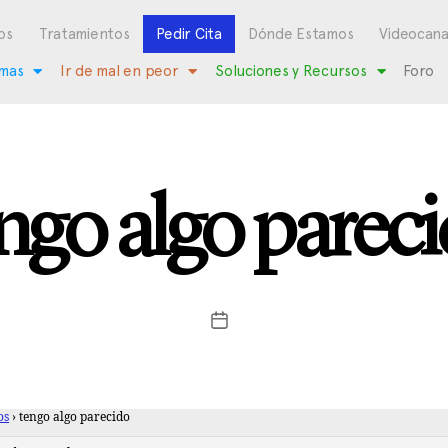
os
Tratamientos
Pedir Cita
Dónde Estamos
Videocana
mas
Ir de mal en peor
Soluciones y Recursos
Foro
ngo algo parec
os
›
tengo algo parecido