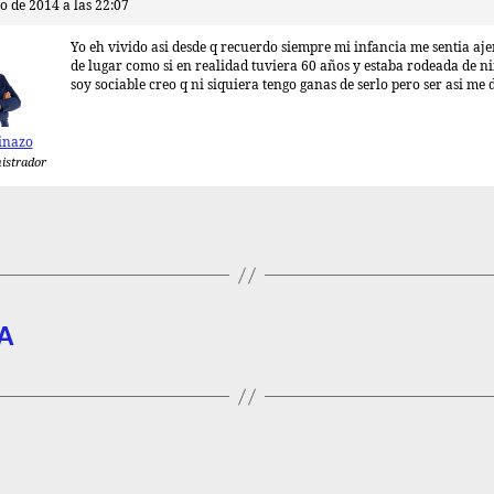
o de 2014 a las 22:07
Yo eh vivido asi desde q recuerdo siempre mi infancia me sentia aj
de lugar como si en realidad tuviera 60 años y estaba rodeada de n
soy sociable creo q ni siquiera tengo ganas de serlo pero ser asi me
inazo
istrador
A