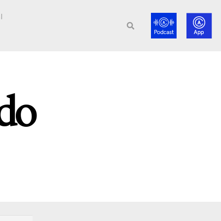
l
ido