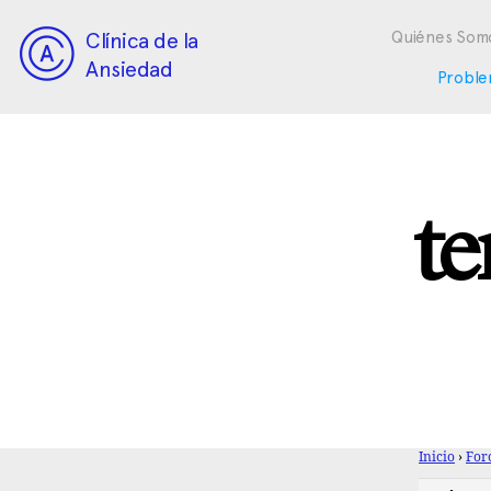
Clínica de la
Quiénes Som
Ansiedad
Proble
te
Inicio
›
For