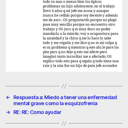
todo va mas o menos bien los típicos
problemas un hijo adolescente; en el trabajo
llevo 4 años q mi jefe me acosa y aunque
nunca he cedido porque soy decente y además
me da asco ; OS preguntaréis porque no plegó
pues muy sencillo porque no encuentro otro
trabajo y OS juro q es muy duro no poder
mandarlo a la mierda; voy a acupuntura para
la ansiedad y la chica q me lo hace lo sabe
todo y me regaña y me dice q no es mi culpa q
es su problema q mientras q este ahí le pare los
pies pero q no deje q esto me afecte pero
imaginó tanto incordiar me a afectado; OS
explico todo esto para q sepáis q todo tiene una
raíz y la mía fue un hijo de puta jefe acosador
←
Respuesta a: Miedo a tener una enfermedad
mental grave como la esquizofrenia
→
RE: RE: Como ayudar