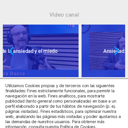
Vídeo canal
Ansiedad: supuestos cuestionables
Utilizamos Cookies propias y de terceros con las siguientes
finalidades: Fines estrictamente funcionales, para permitir la
navegación en la web. Fines analíticos, para mostrarte
publicidad (tanto general como personalizada) en base a un
perfil elaborado a partir de tus hábitos de navegación (p. ej.
Centro Sanitario Autorizado con el código E08737002
páginas visitadas). Fines estadísticos, para optimizar nuestra
web, analizando las páginas más visitadas y poder ajustarnos a
las demandas de nuestros usuarios. Para obtener más
Aviso Legal
Política de Privacidad
Política de Cookies
información, consulta nuestra
Política de Cookies
.