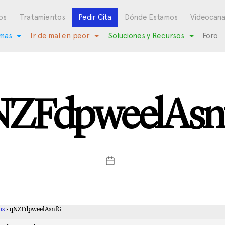
os
Tratamientos
Pedir Cita
Dónde Estamos
Videocana
mas
Ir de mal en peor
Soluciones y Recursos
Foro
NZFdpweelAsn
os
›
qNZFdpweelAsnfG