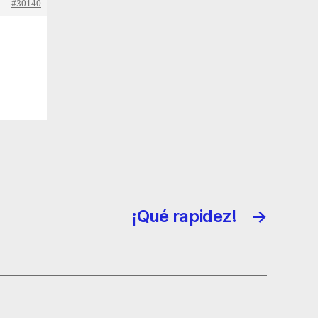
#30140
¡Qué rapidez!
→