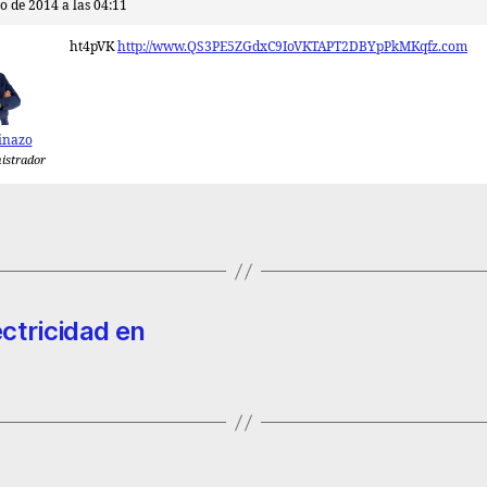
o de 2014 a las 04:11
ht4pVK
http://www.QS3PE5ZGdxC9IoVKTAPT2DBYpPkMKqfz.com
inazo
istrador
ctricidad en