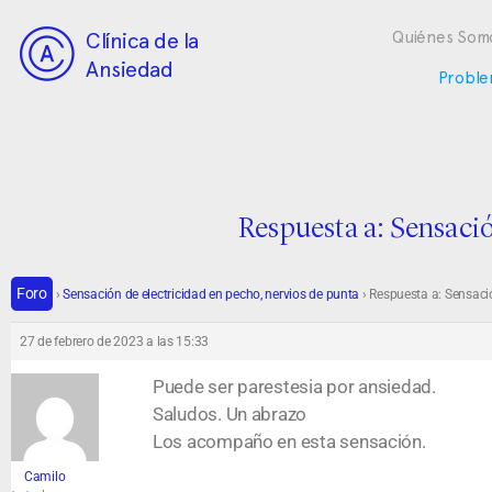
Clínica de la
Quiénes Som
Ansiedad
Proble
Respuesta a: Sensació
Foro
›
Sensación de electricidad en pecho, nervios de punta
›
Respuesta a: Sensació
27 de febrero de 2023 a las 15:33
Puede ser parestesia por ansiedad.
Saludos. Un abrazo
Los acompaño en esta sensación.
Camilo