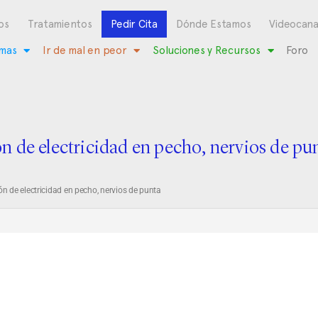
os
Tratamientos
Pedir Cita
Dónde Estamos
Videocana
mas
Ir de mal en peor
Soluciones y Recursos
Foro
n de electricidad en pecho, nervios de pu
n de electricidad en pecho, nervios de punta