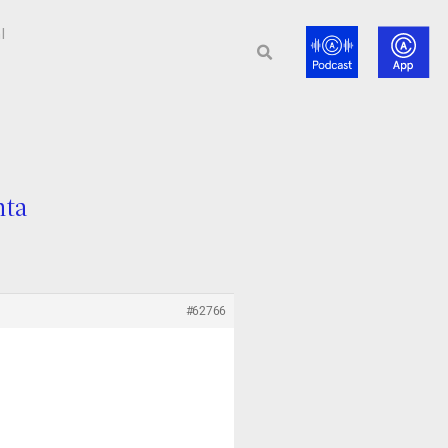
l
nta
#62766